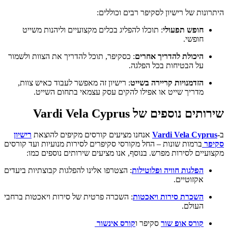
היתרונות של רישיון לסקיפר רבים וכוללים:
חופש תפעולי
: תוכלו להפליג בכלים מקצועיים וליהנות משייט
חופשי.
היכולת להדריך אחרים
: כסקיפר, תוכל להדריך את הצוות ולשמור
על הבטיחות בכל הפלגה.
הזדמנויות קריירה בשייט
: רישיון זה מאפשר לעבוד כאיש צוות,
מדריך שייט או אפילו להקים עסק עצמאי בתחום השייט.
שירותים נוספים של Vardi Vela Cyprus
ב-
Vardi Vela Cyprus
אנחנו מציעים קורסים מקיפים להוצאת
רישיון
סקיפר
ברמות שונות – החל מקורסי סקיפרים לסירות מנועיות ועד קורסים
מקצועיים לסירות מפרש. בנוסף, אנו מציעים שירותים נוספים כמו:
הפלגות חוויה ופלוטילות
: הצטרפו אלינו להפלגות קבוצתיות ביעדים
אקזוטיים.
השכרת סירות ויאכטות
: השכרה פרטית של סירות ויאכטות ברחבי
העולם.
קורס אופ שור
סקיפר ו
קורס אינשור