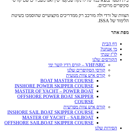
בית הספר נמצא במרינה לרנקה שבקפריסין ואנו מעבירים שם קורסי
סקיפרים מרוכזים.
הצוות של ורדי ולה מורכב רק ממדריכים מקצועיים שהוסמכו בשיטת
הלימוד של ISSA.
מפת אתר
דף הבית
מי אנחנו?
לו"ז שנתי
הקורסים שלנו
VHF/SRC – קורס רדיו קשר ימי
קורסי הסקיפרים שלנו
קורס איש צוות מנועית
BOAT MASTER COURSE
INSHORE POWER SKIPPER COURSE
MASTER OF YACHT – POWER BOAT
OFFSHORE POWER BOAT SKIPPER
COURSE
קורס איש צוות מפרשית
INSHORE SAIL BOAT SKIPPER COURSE
MASTER OF YACHT – SAILBOAT
OFFSHORE SAILBOAT SKIPPER COURSE
הסירות שלנו