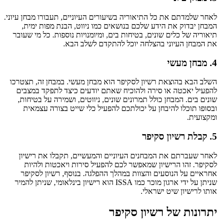
לאחר שלמדתם את כל התיאוריה בשיעורים העיוניים, תעבורו מבחן עיוני.
המבחן יבדוק את הידע שלכם בנושאים כמו ניווט, הבנת מפות ימית,
תיאוריה של כלים שונים, בטיחות בים, ומיומנויות נוספות. כל מי שעובר
את המבחן העיוני בהצלחה יוכל להתקדם לשלב הבא.
4. מבחן מעשי
השלב הבא בהוצאת רשיון לסקיפר הוא מבחן מעשי. במבחן זה, תצטרכו
להפעיל יאכטה או סירה ולהוכיח שאתם יודעים כיצד לתפקד במצבים
שונים בים. המבחן כולל תמרונים שונים, ניווטים, ושמירה על בטיחות,
ובסופו תוכלו להיבחן על יכולתכם להפעיל כלי שייט בצורה עצמאית
ומקצועית.
5. קבלת רשיון סקיפר
לאחר שעברתם את המבחנים העיוניים והמעשיים, תקבלו את רישיון
לסקיפר. זהו הרישיון שמאפשר לכם להפעיל סירות ויאכטות ולהיות
אחראיים על הנוסעים והצוות במהלך ההפלגה. בנוסף, רשיון לסקיפר
שניתן על ידי ארגון מוכר כמו ISSA הוא רישיון בינלאומי, שניתן להמיר
אותו לרישיון שיט ישראלי.
יתרונות של רשיון סקיפר