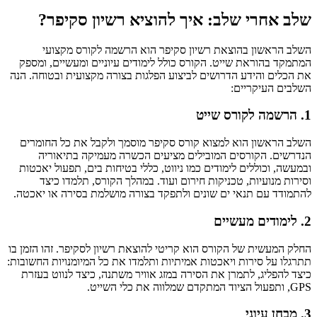
שלב אחרי שלב: איך להוציא רשיון סקיפר?
השלב הראשון בהוצאת רשיון סקיפר הוא הרשמה לקורס מקצועי
המתמקד בהוראת שייט. הקורס כולל לימודים עיוניים ומעשיים, ומספק
את הכלים והידע הדרושים לביצוע הפלגות בצורה מקצועית ובטוחה. הנה
השלבים העיקריים:
1. הרשמה לקורס שייט
השלב הראשון הוא למצוא קורס סקיפר מוסמך ולקבל את כל החומרים
הנדרשים. הקורסים המובילים מציעים הכשרה מעמיקה בתיאוריה
ובמעשה, וכוללים לימודים כמו ניווט, כללי בטיחות בים, תפעול יאכטות
וסירות מנועיות, טכניקות חירום ועוד. במהלך הקורס, תלמדו כיצד
להתמודד עם תנאי ים שונים ולתפקד בצורה מושלמת בסירה או יאכטה.
2. לימודים מעשיים
החלק המעשית של הקורס הוא קריטי להוצאת רשיון לסקיפר. זהו הזמן בו
תתרגלו על סירות ויאכטות אמיתיות ותלמדו את כל המיומנויות החשובות:
כיצד להפליג, לתמרן את הסירה במזג אוויר משתנה, כיצד לנווט בעזרת
GPS, ותפעול הציוד המתקדם שמלווה את כלי השייט.
3. מבחן עיוני