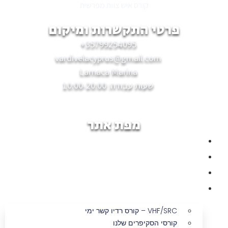
קורס איש צוות מפרשית
פרטי התקשרות ומיקום
35799254095+
vardivelacyprus@gmail.com
Larnaca Marina
שעות עבודה: 10:00-20:00
מפת אתר
דף הבית
מי אנחנו?
לו"ז שנתי
הקורסים שלנו
VHF/SRC – קורס רדיו קשר ימי
קורסי הסקיפרים שלנו