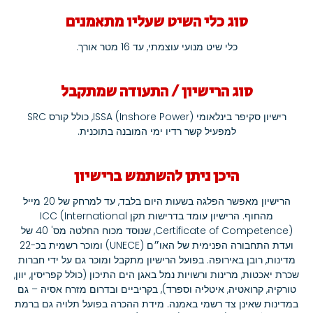
סוג כלי השיט שעליו מתאמנים
כלי שיט מנועי עוצמתי, עד 16 מטר אורך.
סוג הרישיון / התעודה שמתקבל
רישיון סקיפר בינלאומי ISSA (Inshore Power), כולל קורס SRC
למפעיל קשר רדיו ימי המובנה בתוכנית.
היכן ניתן להשתמש ברישיון
הרישיון מאפשר הפלגה בשעות היום בלבד, עד למרחק של 20 מייל
מהחוף. הרישיון עומד בדרישות תקן ICC (International
Certificate of Competence), שנוסד מכוח החלטה מס' 40 של
ועדת התחבורה הפנימית של האו״ם (UNECE) ומוכר רשמית בכ-22
מדינות, רובן באירופה. בפועל הרישיון מתקבל ומוכר גם על ידי חברות
שכרת יאכטות, מרינות ורשויות נמל באגן הים התיכון (כולל קפריסין, יוון,
טורקיה, קרואטיה, איטליה וספרד), בקריביים ובדרום מזרח אסיה – גם
במדינות שאינן צד רשמי באמנה. מידת ההכרה בפועל תלויה גם ברמת