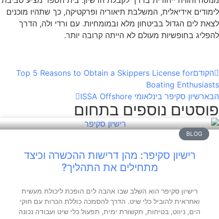
מנוסה וחוויה ייחודית בדרך לקבלת הרשיון. בית הספר מציע סביבת
לימודים אידיאלית, המשלבת תיאוריה ופרקטיקה, כך שתהיו מוכנים
לצאת לים הגדול בביטחון מלא ובמומחיות. עם ורדי ולה, הדרך
להפליג בחופשיות מעולם לא הייתה קרובה יותר.
הקודם
Top 5 Reasons to Obtain a Skippers License for
Boating Enthusiasts
הבא
רשיון סקיפר בינלאומי ISSA Offshore
פוסטים נוספים בתחום
BLOG
רישיון סקיפר: מהן דרישות ההכשרה וכיצד
מתחילים את התהליך?
רישיון סקיפר הוא השלב שבו אהבה לים הופכת ליכולת מעשית
ואחראית להוביל כלי שיט. הדרך להסמכה כוללת הכרות עם חוקי
הים, ניווט, בטיחות, תקשורת ימית, תפעול כלי שיט ועבודה נכונה