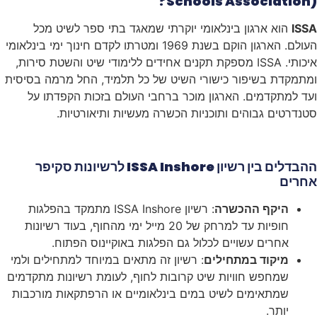
Schools Association)?
ISSA
הוא ארגון בינלאומי יוקרתי שמאגד בתי ספר לשיט מכל
העולם. הארגון הוקם בשנת 1969 ומטרתו לקדם חינוך ימי בינלאומי
איכותי. ISSA מספקת תקנים אחידים ללימודי שיט והשטת סירות,
ומתמקדת בשיפור כישורי השיט של כל תלמיד, החל מרמה בסיסית
ועד למתקדמים. הארגון מוכר ברחבי העולם בזכות הקפדתו על
סטנדרטים גבוהים ותוכניות הכשרה מעשיות ותיאורטיות.
ההבדלים בין רשיון ISSA Inshore לרשיונות סקיפר
אחרים
היקף ההכשרה
: רשיון ISSA Inshore מתמקד בהפלגות
חופיות עד למרחק של 20 מייל ימי מהחוף, בעוד רשיונות
אחרים עשויים לכלול גם הפלגות באוקיינוס הפתוח.
מיקוד במתחילים
: רשיון זה מתאים במיוחד למתחילים ולמי
שמחפש חוויות שיט קרובות לחוף, לעומת רשיונות מתקדמים
שמתאימים לשיט במים בינלאומיים או הרפתקאות מורכבות
יותר.