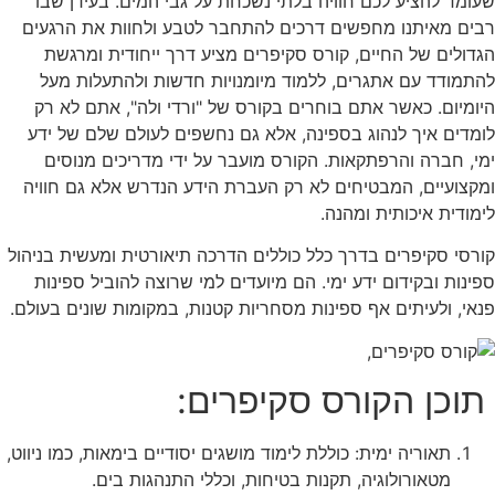
שעומד להציע לכם חוויה בלתי נשכחת על גבי המים. בעידן שבו
רבים מאיתנו מחפשים דרכים להתחבר לטבע ולחוות את הרגעים
הגדולים של החיים, קורס סקיפרים מציע דרך ייחודית ומרגשת
להתמודד עם אתגרים, ללמוד מיומנויות חדשות ולהתעלות מעל
היומיום. כאשר אתם בוחרים בקורס של "ורדי ולה", אתם לא רק
לומדים איך לנהוג בספינה, אלא גם נחשפים לעולם שלם של ידע
ימי, חברה והרפתקאות. הקורס מועבר על ידי מדריכים מנוסים
ומקצועיים, המבטיחים לא רק העברת הידע הנדרש אלא גם חוויה
לימודית איכותית ומהנה.
קורסי סקיפרים בדרך כלל כוללים הדרכה תיאורטית ומעשית בניהול
ספינות ובקידום ידע ימי. הם מיועדים למי שרוצה להוביל ספינות
פנאי, ולעיתים אף ספינות מסחריות קטנות, במקומות שונים בעולם.
תוכן הקורס סקיפרים:
תאוריה ימית: כוללת לימוד מושגים יסודיים בימאות, כמו ניווט,
מטאורולוגיה, תקנות בטיחות, וכללי התנהגות בים.