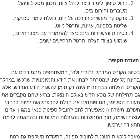
ניהול סיפון: לימוד כיצד לנהל צוות, תכנון מסלול וניהול
משברים וחירום בים.
פרקטיקה מעשית: הדרכה על הים, כוללת לימוד טכניקות
שליטה בספינה, עגינה, ותרגול ניווט.
בטיחות והישרדות בים: כיצד להתמודד עם מצבי חירום,
שימוש בציוד הצלה ותרגול תרחישים שונים.
תעודת סקיפר:
בסיום הקורס המרתק ב"ורדי ולה", המשתתפים מתמודדים עם
בחינה מקיפה, שמטרתה לבחון את הידע והמיומנויות שרכשו במהלך
הקורס. הצלחה בבחינה זו אינה רק סימן להשגת הידע הנדרש, אלא
גם תחילתה של מסע חדש בעולם הימאות. ברגע שהם מקבלים את
תעודת הסקיפר, הם פותחים את הדלת להרפתקאות ימיות ברחבי
העולם. תעודה זו מאפשרת להם להוביל ספינות פנאי במגוון יעדים
עוצרי נשימה, תוך התחשבות בהגבלות המקומיות ובהתאמה לרמת
התעודה שרכשו.
מעבר לזכאות הטכנית להוביל ספינה, התעודה משקפת גם רמה