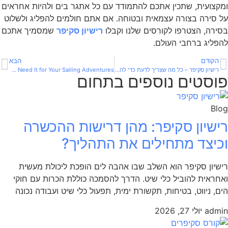
ומקצועית, שתכין אתכם להתמודד עם כל אתגר בים ולהיות אחראים
על סירה בצורה עצמאית ובטוחה. אם אתם חולמים להפליג ולשלוט
בסירה, הצטרפו לקורסים שלנו וקבלו
רישיון סקיפר
שמסמיך אתכם
להפליג ברחבי העולם.
הקודם
הבא
רישיון סקיפר – כל מה שצריך לדעת כדי להיות סקיפר מוסמך
What Is a Skipper License and Why You Need It for Your Sailing Adventures
פוסטים נוספים בתחום
Blog
רישיון סקיפר: מהן דרישות ההכשרה
וכיצד מתחילים את התהליך?
רישיון סקיפר הוא השלב שבו אהבה לים הופכת ליכולת מעשית
ואחראית להוביל כלי שיט. הדרך להסמכה כוללת הכרות עם חוקי
הים, ניווט, בטיחות, תקשורת ימית, תפעול כלי שיט ועבודה נכונה
admin
יולי 27, 2026