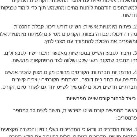
המשלבת פעילות פיזית עם אתגר מחשבתי. הקורסים מעניקים
למשתתפים הזדמנות ליהנות מהים ומהשמש תוך כדי לימוד טכניקות
חדשות.
2. פיתוח מיומנויות אישיות: השייט דורש ריכוז, קבלת החלטות
מהירה ויכולת עבודה בצוות. הקורסים מסייעים לפיתוח מיומנויות אלו
ומשפרים את היכולת להתמודד עם מצבי לחץ.
3. חיבור לטבע: השייט במפרשיות מאפשר חיבור ישיר לטבע ולים.
זהו תחביב שמקנה רגעי שקט ושלווה לצד הרפתקאות מרגשות.
4. הזדמנויות חברתיות: הקורסים מהווים מקום מצוין להכיר אנשים
חדשים עם תחביבים דומים. משתתפי הקורסים יוצרים קשרים
חברתיים חדשים ויכולים להמשיך לשייט יחד גם לאחר סיום הקורס.
כיצד לבחור קורס שייט מפרשיות
כאשר מחפשים קורס שייט מפרשיות, חשוב לשים לב למספר
פרמטרים:
1. איכות המדריכים: וודאו כי המדריכים בעלי ניסיון והכשרה מקצועית
בתחום השייט. מדריכים מנוסים יכולים להעביר את הידע בצורה