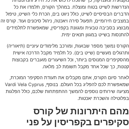
מקצועית ומעמיקה, כך שתוכלו לרכוש את כל הידע והמיומנויות
הנדרשות לשייט בטוח ומוצלח. במהלך הקורס, תלמדו את כל
הדברים הבסיסיים לשייט, כולל ניווט בים, הכרת כלי השייט, טיפול
במצבים חירומיים, תפעול סירה ויאכטה, ניהול סיכונים ועוד. קורס זה
מבוצע בסביבה טבעית ומגוונת בקפריסין, שמאפשרת לתלמידים
להתנסות בשייט במגוון תנאים ימית.
הקורס נמשך מספר שבועות, ומורכב מלימודים עיוניים (תיאוריה)
ותרגולים מעשיים (שייט בים). כל תלמיד מקבל הדרכה אישית
מהסקיפרים המנוסים ביותר, וכל השיעורים מועברים בקבוצות
קטנות, כך שכל אחד מקבל תשומת לב מלאה.
לאחר סיום הקורס, אתם מקבלים את תעודת הסקיפר המוכרת,
שמאפשרת לכם להפליג בכל העולם. בנוסף, Vardi Vela Cyprus
מציעה שירותים נוספים להמשך ההתפתחות שלכם, כולל הפלגות
בפלוטילה והשכרת יאכטות.
מהם היתרונות של קורס
סקיפרים בקפריסין על פני