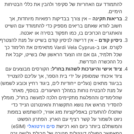
להתמודד עם האחריות של סקיפר ולהבין את כללי הבטיחות
הימיים.
בריאות תקינה
– אין צורך בבדיקות רפואיות מיוחדות, אך
חשוב לוודא שאתם בריאים מספיק כדי להתמודד עם השייט
והאתגרים הכרוכים בו, כמו תפקוד בסירה או יאכטה.
ניסיון קודם
– אין דרישה לניסיון קודם בשייט על מנת להצטרף
לקורס. אנו ב-
Vardi Vela Cyprus
מתאימים את הלימוד כך
שכל תלמיד, גם אם זהו הצעד הראשון שלו בשייט, יקבל את
כל ההכשרה הנדרשת.
ציוד אישי והיערכות לשהות בחו"ל:
הקורסים מבוצעים עם
ציוד איכותי שמסופק על ידי בית הספר,
אך עליכם להצטייד
בביגוד מתאים (נעליים ייחודיות לים,
ביגוד רחיץ וכובע לשמש)
על מנת להבטיח נוחות במהלך השיעורים.
בנוסף,
מאחר
שהלימודים וההפלגות מתקיימים הלכה למעשה בחו"ל,
מומלץ
להסדיר מראש את נושא התקשורת והאינטרנט הנייד כדי
שתוכלו להתעדכן באפליקציות מזג אוויר,
להשתמש במפות
ניווט ולשמור על קשר רציף עם הארץ.
הפתרון הפשוט
והמשתלם ביותר כיום הוא רכישת
סים וירטואלי
(eSIM)
המאפשר הפעלה דיגיטלית מהירה של חבילת גלישה זרה