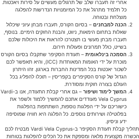
אחרי זה תעברו שלב של תרגולים מעשיים על סירות ויאכטות.
כל תלמיד מתרגל את כל המיומנויות הנדרשות להפלגה
מוצלחת ובטוחה.
הכנה למבחנים
– בסיום הקורס, תעברו מבחן עיוני שיכלול
שאלות בתחום הימאות, ניווט, והבנת החוקים הימיים. בנוסף,
תעברו מבחן מעשי בו תצטרכו להראות את היכולות שלכם
בשייט, כולל תמרונים ופעולות חירום.
הסמכה בינלאומית
– תעודת הסקיפר שתקבלו בסיום הקורס
מוכרת על ידי האומות המאוחדות (ICC), והיא תאפשר לכם
לשכור יאכטות בכל המדינות החברות בארגון. זהו היתרון
הגדול של קורס הסקיפרים בקפריסין – תוכלו להפליג בכל
העולם בצורה חוקית ומסודרת.
המשך לימוד ושיפור
– גם אחרי קבלת התעודה, אנו ב-
Vardi
Vela Cyprus
מעודדים אתכם להמשיך ללמוד ולשפר את
כישוריכם על ידי הפלגות נוספות, השתתפות בהפלגות
בפלוטילה ושירותים נוספים. כל הפלגה היא חוויה שמוסיפה
ידע וניסיון.
תהליך קבלת תעודת הסקיפר ב-
Vardi Vela Cyprus
מבטיח לכם
הכשרה מקצועית מלאה ומספקת את כל הכלים להפלגות בטוחות