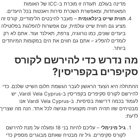
מדינה בעולם. תעודה זו מוכרת ב-ICC של האומות
המאוחדות, ומאפשרת השכרת סירות ויאכטות בכל היעדים.
חווית שייט בינלאומית
– מעבר להיבטים הלימודיים, קורס זה
מציע גם חווית שייט עולמית, עם אפשרות להפלגות בפלוטילה
ביעדים שונים, כמו נורווגיה, צרפת, תאילנד ועוד. אתם לא רק
לומדים להפליג – אתם גם חווים את הים במקומות המיוחדים
ביותר.
מה נדרש כדי להירשם לקורס
סקיפרים בקפריסין?
ההתחלה היא הצעד הראשון לעבר הגשמת חלום השייט שלכם. כדי
להירשם ל
קורס סקיפרים בקפריסין ב-Vardi Vela Cyprus, יש
לעמוד בכמה דרישות בסיסיות. ב-Vardi Vela Cyprus
אנו
מבטיחים שזו תהיה חוויה מקצועית ונגישה לכל אחד. הנה מה שצריך
לדעת:
גיל מינימלי
– עליכם להיות בני 18 ומעלה על מנת להירשם
ל
קורס סקיפרים
. גיל זה מבטיח שאתם מבוגרים מספיק כדי