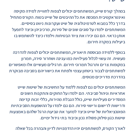
במהלך קורס שייט, המשתתפים יכולים לצפות לחוויית למידה מקיפה
ואינטראקטיבית המכסה את כל ההיבטים של שייט בטוח. הקורס מתחיל
בדרך כלל במבוא לטרמינולוגיה של שיט ועקרונות ניווט בסיסיים.
המשתתפים ילמדו על סוגים שונים של סירות, מרכיביהן וכיצד לתפעל
אותן כראוי. הם גם יכירו את ציוד הבטיחות וילמדו כיצד להשתמש בו
ביעילות במקרה חירום.
בנוסף ללמידה מבוססת תיאוריה, המשתתפים יכולים לצפות להדרכה
מעשית. זה עשוי לכלול פעילויות כמו עגינה ושחרור סירה, תמרון
במקומות צרים ותרגול תמרוני חירום. תרגילים מעשיים אלו מאפשרים
למשתתפים לצבור ביטחון עצמי ולפתח את כישוריהם בסביבה מבוקרת
בהדרכת מדריכים מנוסים.
המשתתפים יכולים גם לצפות ללמוד על החשיבות של שיטות שייט
אחראיות וניהול סביבתי. הם ילמדו על החוקים והתקנות השונים
המסדירים פעילויות שייט, כולל הגבלת מהירות, כללי זכות קדימה
ודרישות לרישום ורישוי סירות. הם גם ילמדו על ההשפעות הסביבתיות
הפוטנציאליות של שייט וכיצד למזער את טביעת הרגל שלהם באמצעות
שיטות כגון סילוק פסולת נכון וכיבוד בתי גידול ימיים.
לאורך הקורס, למשתתפים יהיו הזדמנויות לדיון והבהרה בכל שאלה