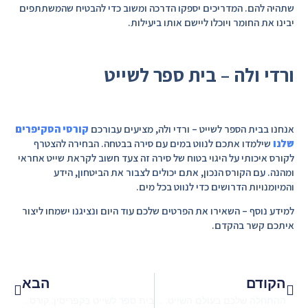
שתהיה להם. המדריכים יספקו הדרכה ומשוב כדי להבטיח שהמשתתפים
יבינו את החומר ויוכלו ליישם אותו ביעילות.
ורדי ולה – בית ספר לשייט
אנחנו בבית הספר לשייט – ורדי ולה, מציעים עבורכם
קורסי הסקיפרים
שלנו
שילמדו אתכם לנווט במים עם סירה בבטחה. הבחירה להצטרף
לקורס איכותי על היגוי בטוח של סירה זה צעד חשוב לקראת שייט אחראי
ומהנה. עם הקורס הנכון, אתם יכולים לצבור את הביטחון, הידע
והמיומנויות הדרושים כדי לנווט בכל מים.
למידע נוסף – השאירו את הפרטים שלכם עוד היום ונציגנו ישמחו ליצור
איתכם קשר בהקדם.
הקודם
הבא
ההתחלה שלכם בעולם השייט: קורס סקיפרים בקפריסין לכל הרמות
בית ספר לשייט בקפריסין: קורסי סקיפרים בקפריסין