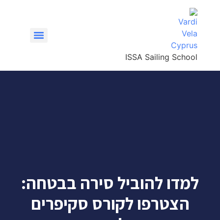
ISSA Sailing School
VHF/SRC – קורס רדיו קשר ימי
למדו להוביל סירה בבטחה:
הצטרפו לקורס סקיפרים