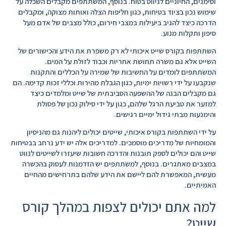
וסימנים, החיוניים לניווט בטוח. בנוסף, המשתתפים מקבלים השכלה על
שימוש נכון בציוד בטיחות, כגון חליפות הצלה ואותות מצוקה, ומקבלים
הדרכה כיצד להגיב ביעילות במצבי חירום, כולל מצבים של אדם מעל
סיפון ותקלות מנוע.
השתתפות בקורס שייט איכותי לא רק משפרת את הידע והכישורים של
השייט אלא גם משרה תחושת אחריות וכבוד לזולת על המים.
המשתתפים לומדים על החשיבות של שמירה על הכללים והתקנות
שנקבעו על ידי רשויות ימיות, כגון הגבלת מהירות וכללי זכות קדימה. הם
גם מקבלים הבנה של ההשפעה הסביבתית של שייט ומלמדים כיצד
למזער את טביעת הרגל שלהם, כגון על ידי סילוק נכון של פסולת
והימנעות מבתי גידול ימיים רגישים.
על ידי השתתפות בקורס איכותי, שייטים יכולים ליהנות גם מהניסיון
והמומחיות של מדריכים מוסמכים. למדריכים אלה יש ידע נרחב בבטיחות
שייט והם יכולים לספק תובנות והדרכה חשובות שיעזרו לשייטים לנווט
במצבים מאתגרים. בנוסף, למשתתפים יש הזדמנות לעסוק בהכשרה
מעשית, המאפשרת להם ליישם את הידע שלהם בתרחישים מהחיים
האמיתיים.
למה אתם יכולים לצפות במהלך קורס
שייט?